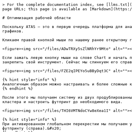
> For the complete documentation index, see [llms.txt](
page URLs; this page is available as [Markdown](https:/
# Оптимизация рабочей области

Поскольку ATAS – это в первую очередь платформа для ана
графиков.

Кликаем правой кнопкой мыши по нашему ранее открытому г
<figure><img src="/files/ADwTRXy5sZlNRhYr9Mto" alt=""><
Если зажать левую кнопку мыши на слове Chart и начать п
закрепить свой инструмент. Сейчас мы слинкуем его справ
<figure><img src="/files/FZE2qIPEYo5uBByDqt3C" alt=""><
{% hint style="info" %}

Аналогичным образом можно настраивать и более сложные к
{% endhint %}

После этого мы получаем систему из двух продублированны
кластера и настроить футпринт до необходимого вида.

<figure><img src="/files/THI6VMTNdoCYw8eXea1I" alt=""><
{% hint style="info" %}

При активированном глобальном перекрестии мы получаем у
футпринту (справа).&#x20;
