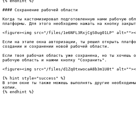
{% endhint %}

#### Сохранение рабочей области

Когда ты кастомизировал подготовленную нами рабочую обл
платформы. Для этого необходимо нажать на кнопку закрыт
<figure><img src="/files/1e6NFL3RxjCgS0ug01LP" alt=""><
Если на этапе окна авторизации, ты решил открыть платфо
создании и сохранении новой рабочей области.

Если твоя рабочая область уже сохранена, но ты хочешь о
рабочую область и нажми кнопку "Сохранить".

<figure><img src="/files/d1ZqOtxwocaA8b3m1U8t" alt=""><
{% hint style="success" %}

В этом окне ты также можешь выполнять другие необходимы
копии.
