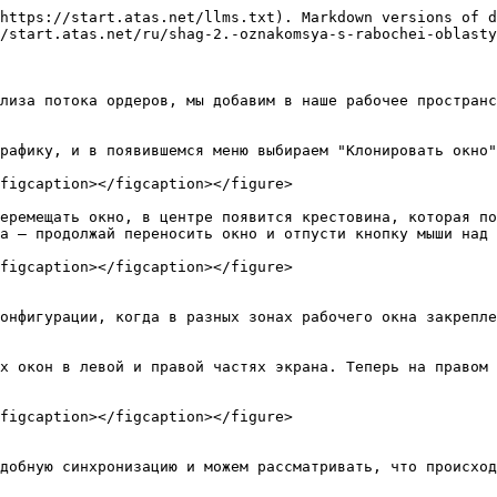
https://start.atas.net/llms.txt). Markdown versions of d
/start.atas.net/ru/shag-2.-oznakomsya-s-rabochei-oblasty
лиза потока ордеров, мы добавим в наше рабочее пространс
рафику, и в появившемся меню выбираем "Клонировать окно"
figcaption></figcaption></figure>

еремещать окно, в центре появится крестовина, которая по
а – продолжай переносить окно и отпусти кнопку мыши над 
figcaption></figcaption></figure>

онфигурации, когда в разных зонах рабочего окна закрепле
х окон в левой и правой частях экрана. Теперь на правом 
figcaption></figcaption></figure>

добную синхронизацию и можем рассматривать, что происход